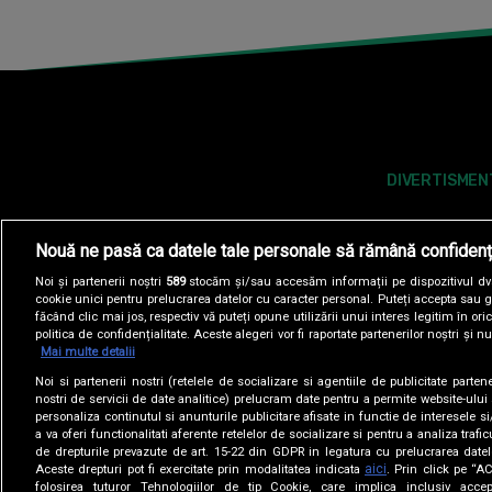
DIVERTISMEN
Nouă ne pasă ca datele tale personale să rămână confidenț
Noi și partenerii noștri
589
stocăm și/sau accesăm informații pe dispozitivul dvs.
cookie unici pentru prelucrarea datelor cu caracter personal. Puteți accepta sau g
făcând clic mai jos, respectiv vă puteți opune utilizării unui interes legitim în 
politica de confidențialitate. Aceste alegeri vor fi raportate partenerilor noștri și n
Mai multe detalii
Noi si partenerii nostri (retelele de socializare si agentiile de publicitate parten
POLITICA DE COOKIES
POLITICA DE CONFI
nostri de servicii de date analitice) prelucram date pentru a permite website-ului
personaliza continutul si anunturile publicitare afisate in functie de interesele si
a va oferi functionalitati aferente retelelor de socializare si pentru a analiza trafic
SITE-URI ANTENA GROUP
A1.RO
ANTENASTARS.
de drepturile prevazute de art. 15-22 din GDPR in legatura cu prelucrarea datel
aici
Aceste drepturi pot fi exercitate prin modalitatea indicata
. Prin click pe “
folosirea tuturor Tehnologiilor de tip Cookie, care implica inclusiv accep