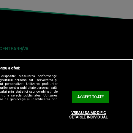
ECENTE
ARHIVA
ntru a oferi:
dispozitiv. Măsurarea performanței
ținutului personalizat. Dezvoltarea și
t personalizat. Utilizarea profilurilor
urilor pentru publicitate personalizată.
ului prin statistici sau combinații de
tru a selecta publicitatea. Utilizarea
ACCEPT TOATE
se de geolocație și identificarea prin
ONTOLOGIC
TERMENI ȘI CONDITII
CONTACT
VREAU SA MODIFIC
SETARILE INDIVIDUAL
OBSERVATORNEWS.RO
SPYNEWS.RO
TVHAPPY.RO
Y