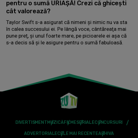
pentru o sumă URIAŞĂ! Crezi că ghiceşti
cât valorează?
Taylor Swift s-a asigurat că nimeni şi nimic nu va sta
în calea succesului ei. Pe lângă voce, cântăreaţa mai
pune preţ, şi unul foarte mare, pe picioarele ei aşa că
s-a decis să şi le asigure pentru o sumă fabuloasă.
DIVERTISMENT
MUZICĂ
FILME
SERIALE
CONCURSURI
ADVERTORIALE
CELE MAI RECENTE
ARHIVA