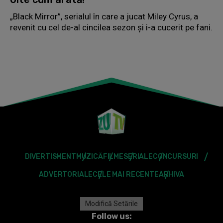
„Black Mirror”, serialul în care a jucat Miley Cyrus, a
revenit cu cel de-al cincilea sezon și i-a cucerit pe fani.
DIVERTISMENT
MUZICĂ
FILME
SERIALE
CONCURSURI
ADVERTORIALE
CELE MAI RECENTE
ARHIVA
Modifică Setările
Follow us: