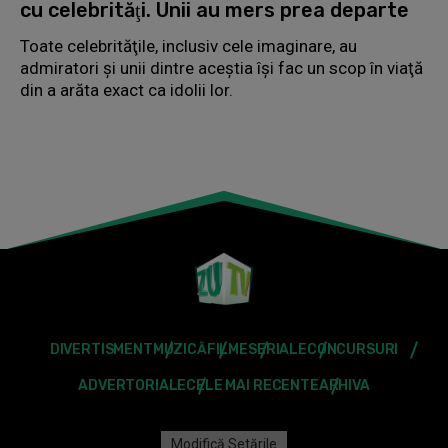
cu celebrităţi. Unii au mers prea departe
Toate celebrităţile, inclusiv cele imaginare, au
admiratori şi unii dintre aceştia îşi fac un scop în viaţă
din a arăta exact ca idolii lor.
DIVERTISMENT
MUZICĂ
FILME
SERIALE
CONCURSURI
ADVERTORIALE
CELE MAI RECENTE
ARHIVA
Modifică Setările