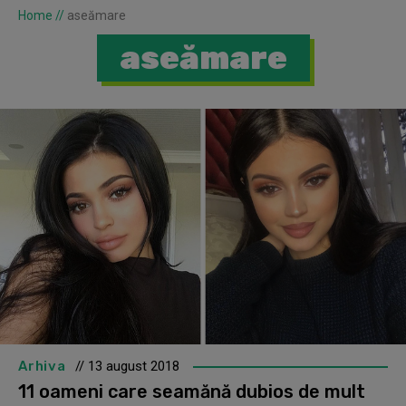
Home
//
aseămare
aseămare
Arhiva
// 13 august 2018
11 oameni care seamănă dubios de mult