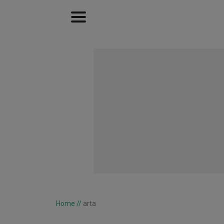
Home
//
arta