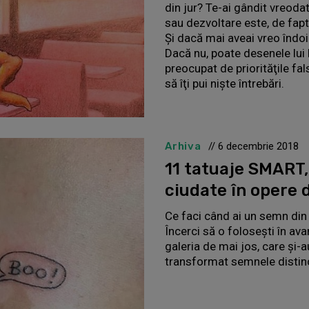
din jur? Te-ai gândit vreoda
sau dezvoltare este, de fapt,
Şi dacă mai aveai vreo îndoi
Dacă nu, poate desenele lui
preocupat de priorităţile fa
să îţi pui nişte întrebări.
Arhiva
// 6 decembrie 2018
11 tatuaje SMART
ciudate în opere 
Ce faci când ai un semn din 
Încerci să o foloseşti în ava
galeria de mai jos, care şi-
transformat semnele distinc