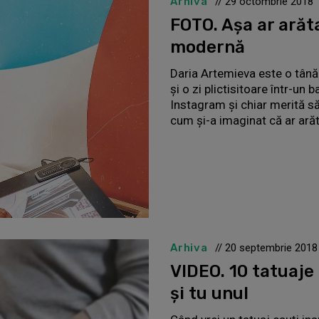
Arhiva
// 29 octombrie 2018
FOTO. Aşa ar arăt
modernă
Daria Artemieva este o tână
şi o zi plictisitoare într-un
Instagram şi chiar merită să
cum şi-a imaginat că ar ară
Arhiva
// 20 septembrie 2018
VIDEO. 10 tatuaje 
şi tu unul