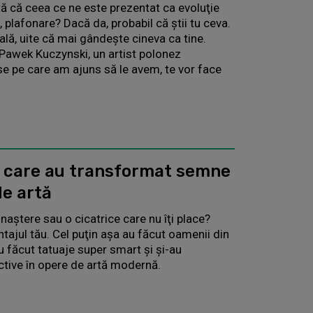
tă că ceea ce ne este prezentat ca evoluţie
 plafonare? Dacă da, probabil că ştii tu ceva.
ală, uite că mai gândeşte cineva ca tine.
 Pawek Kuczynski, un artist polonez
lse pe care am ajuns să le avem, te vor face
, care au transformat semne
de artă
naştere sau o cicatrice care nu îţi place?
ntajul tău. Cel puţin aşa au făcut oamenii din
au făcut tatuaje super smart şi şi-au
tive în opere de artă modernă.