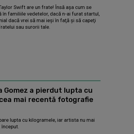
i Taylor Swift are un frate! Însă aşa cum se
în familiile vedetelor, dacă n-ai furat startul,
nial dacă vrei să mai ieşi în faţă şi să capeţi
ratelui sau surorii tale.
a Gomez a pierdut lupta cu
 cea mai recentă fotografie
re lupta cu kilogramele, iar artista nu mai
a început.