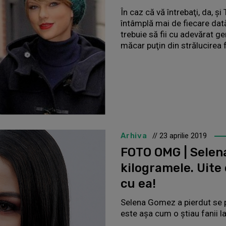
În caz că vă întrebaţi, da, ş
întâmplă mai de fiecare dată 
trebuie să fii cu adevărat ge
măcar puţin din strălucirea f
Arhiva
// 23 aprilie 2019
FOTO OMG | Selen
kilogramele. Uite
cu ea!
Selena Gomez a pierdut se pa
este așa cum o știau fanii l