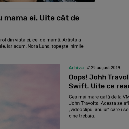
cu mama ei. Uite cât de
 rol din viața ei, cel de mamă. Artista a
ale, iar acum, Nora Luna, topește inimile
Arhiva
// 29 august 2019
Oops! Johh Travol
Swift. Uite ce rea
Cea mai mare gafă de la VM
John Travolta. Acesta se af
„videoclipul anului” care i s
cine trebuia.