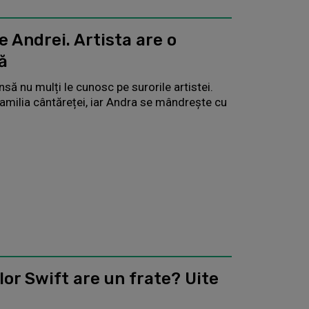
e Andrei. Artista are o
ă
să nu mulți le cunosc pe surorile artistei.
familia cântăreței, iar Andra se mândrește cu
lor Swift are un frate? Uite