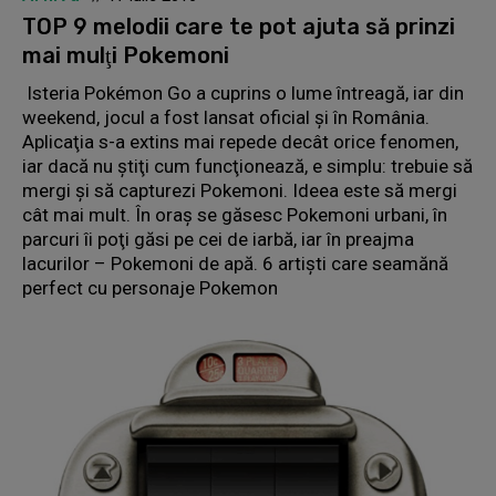
TOP 9 melodii care te pot ajuta să prinzi
mai mulţi Pokemoni
Isteria Pokémon Go a cuprins o lume întreagă, iar din
weekend, jocul a fost lansat oficial şi în România.
Aplicaţia s-a extins mai repede decât orice fenomen,
iar dacă nu ştiţi cum funcţionează, e simplu: trebuie să
mergi şi să capturezi Pokemoni. Ideea este să mergi
cât mai mult. În oraş se găsesc Pokemoni urbani, în
parcuri îi poţi găsi pe cei de iarbă, iar în preajma
lacurilor – Pokemoni de apă. 6 artiști care seamănă
perfect cu personaje Pokemon