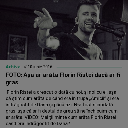
Arhiva
// 10 iunie 2016
FOTO: Aşa ar arăta Florin Ristei dacă ar fi
gras
Florin Ristei a crescut o dată cu noi, şi noi cu el, aşa
că ştim cum arăta de când era în trupa „Amicii” şi era
îndrăgostit de Dana şi până azi. N-a fost niciodată
gras, aşa că ar fi destul de greu să ne închipuim cum
ar arăta. VIDEO: Mai ții minte cum arăta Florin Ristei
când era îndrăgostit de Dana?