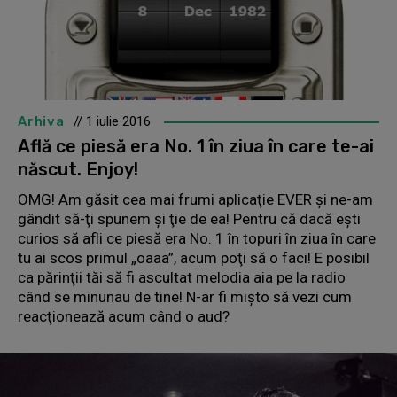
Arhiva
// 1 iulie 2016
Află ce piesă era No. 1 în ziua în care te-ai
născut. Enjoy!
OMG! Am găsit cea mai frumi aplicaţie EVER şi ne-am
gândit să-ţi spunem şi ţie de ea! Pentru că dacă eşti
curios să afli ce piesă era No. 1 în topuri în ziua în care
tu ai scos primul „oaaa”, acum poţi să o faci! E posibil
ca părinţii tăi să fi ascultat melodia aia pe la radio
când se minunau de tine! N-ar fi mişto să vezi cum
reacţionează acum când o aud?