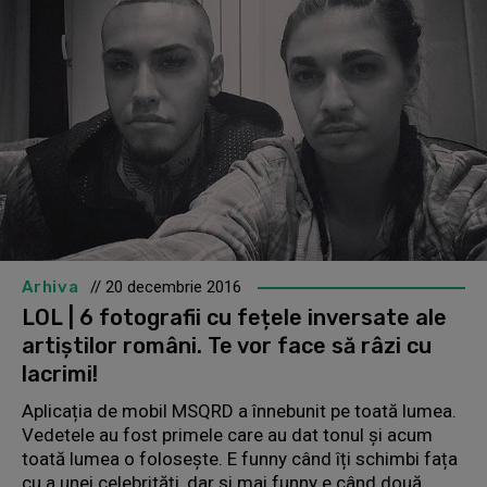
Arhiva
// 20 decembrie 2016
LOL | 6 fotografii cu fețele inversate ale
artiștilor români. Te vor face să râzi cu
lacrimi!
Aplicația de mobil MSQRD a înnebunit pe toată lumea.
Vedetele au fost primele care au dat tonul și acum
toată lumea o folosește. E funny când îți schimbi fața
cu a unei celebrități, dar și mai funny e când două