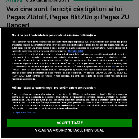
Arhiva
// 29 decembrie 2014
Vezi cine sunt fericiții câștigători ai lui
Pegas ZUdolf, Pegas BlitZUn și Pegas ZU
Dancer!
Holly Jolly ZU TV!
Nouă ne pasă ca datele tale personale să rămână confidențiale
Noi și partenerii noștri
589
stocăm și/sau accesăm informații pe dispozitivul dvs., precum identificatorii cookie unici pentru
prelucrarea datelor cu caracter personal. Puteți accepta sau gestiona preferințele dvs. făcând clic mai jos, respectiv vă
puteți opune utilizării unui interes legitim în orice moment pe pagina cu politica de confidențialitate. Aceste alegeri vor fi
raportate partenerilor noștri și nu vă vor afecta navigarea.
Mai multe detalii
Noi si partenerii nostri (retelele de socializare si agentiile de publicitate partenere, precum si furnizorii nostri de servicii de
date analitice) prelucram date pentru a permite website-ului sa functioneze, pentru a personaliza continutul si anunturile
publicitare afisate in functie de interesele si/sau profilul dvs., pentru a va oferi functionalitati aferente retelelor de
socializare si pentru a analiza traficul pe website. Beneficiati de drepturile prevazute de art. 15-22 din GDPR in legatura
cu prelucrarea datelor cu caracter personal. Aceste drepturi pot fi exercitate prin modalitatea indicata
aici
. Prin click pe
“ACCEPT TOATE”, acceptati folosirea tuturor Tehnologiilor de tip Cookie, care implica inclusiv acceptul dvs. cu privire la
stocarea/accesarea informatiilor de catre Vendor-ii cu care colaboram. Prin click pe “VREAU SA MODIFIC SETARILE
INDIVIDUAL” puteti schimba preferintele in mod individual, mai putin cele legate de cookie strict necesare pentru
functionarea website-ului.
Atât noi, cât și partenerii noștri prelucrăm datele pentru a oferi:
Stocarea și/sau accesarea informațiilor de pe un dispozitiv. Măsurarea performanței reclamelor. Utilizarea profilurilor
pentru selectarea conținutului personalizat. Dezvoltarea și îmbunătățirea serviciilor. Crearea profilurilor de conținut
personalizat. Utilizarea profilurilor pentru selectarea publicității personalizate. Crearea profilurilor pentru publicitate
personalizată. Măsurarea performanței conținutului. Înțelegerea publicului prin statistici sau combinații de date din surse
diferite. Utilizarea de date limitate pentru a selecta publicitatea. Utilizarea datelor limitate pentru a selecta conținutul.
Date precise de geolocație și identificarea prin scanarea dispozitivului.
Listă parteneri (furnizori)
ACCEPT TOATE
VREAU SA MODIFIC SETARILE INDIVIDUAL
Arhiva
// 19 decembrie 2014