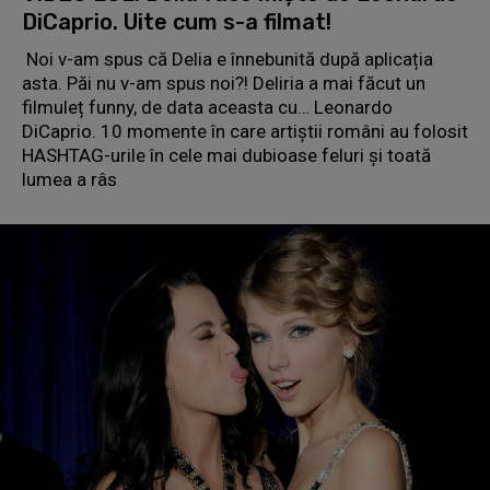
DiCaprio. Uite cum s-a filmat!
Noi v-am spus că Delia e înnebunită după aplicația
asta. Păi nu v-am spus noi?! Deliria a mai făcut un
filmuleț funny, de data aceasta cu… Leonardo
DiCaprio. 10 momente în care artiștii români au folosit
HASHTAG-urile în cele mai dubioase feluri și toată
lumea a râs