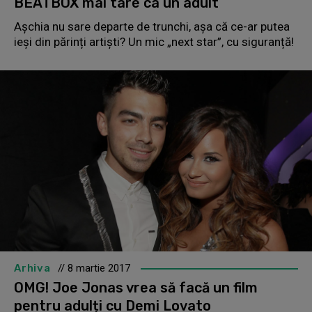
BEATBOX mai tare ca un adult
Așchia nu sare departe de trunchi, așa că ce-ar putea
ieși din părinți artiști? Un mic „next star”, cu siguranță!
Arhiva
// 8 martie 2017
OMG! Joe Jonas vrea să facă un film
pentru adulți cu Demi Lovato