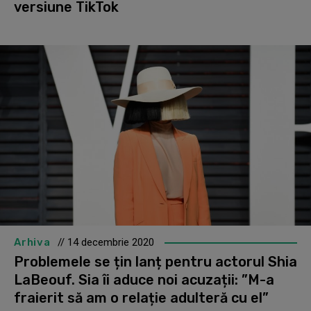
versiune TikTok
Arhiva
// 14 decembrie 2020
Problemele se țin lanț pentru actorul Shia
LaBeouf. Sia îi aduce noi acuzații: ”M-a
fraierit să am o relație adulteră cu el”