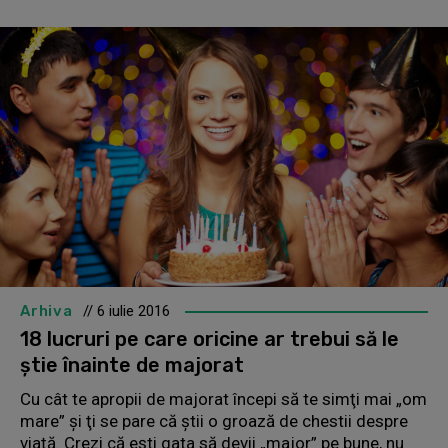
Arhiva
// 6 iulie 2016
18 lucruri pe care oricine ar trebui să le
ştie înainte de majorat
Cu cât te apropii de majorat începi să te simţi mai „om
mare” şi ţi se pare că ştii o groază de chestii despre
viaţă. Crezi că eşti gata să devii „major” pe bune, nu