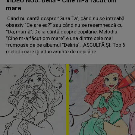
VIDEO NOU: Delia – Cine m-a făcut om
mare
Când nu cântă despre ”Gura Ta”, când nu se întreabă
obsesiv ”Ce are ea?” sau când nu se resemnează cu
”Da, mamă”, Delia cântă despre copilărie. Melodia
”Cine m-a făcut om mare” e una dintre cele mai
frumoase de pe albumul ”Deliria”. ASCULTĂ ȘI: Top 6
melodii care îți aduc aminte de copilărie