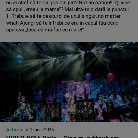
nu ai chef să te dai jos din pat? Not an option!!! Îţi vine
să spui „vreau la mama”? Mai uită-te o dată la punctul
1. Trebuie să te descurci de unul singur, no matter
what! Ajungi să te întrebi ce era în capul tău când
spuneai „lasă că mă fac eu mare!”
Arhiva
// 1 iunie 2016