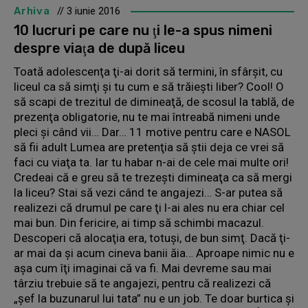
Arhiva
// 3 iunie 2016
10 lucruri pe care nu ţi le-a spus nimeni
despre viaţa de după liceu
Toată adolescenţa ţi-ai dorit să termini, în sfârşit, cu
liceul ca să simţi şi tu cum e să trăieşti liber? Cool! O
să scapi de trezitul de dimineaţă, de scosul la tablă, de
prezenţa obligatorie, nu te mai întreabă nimeni unde
pleci şi când vii… Dar… 11 motive pentru care e NASOL
să fii adult Lumea are pretenţia să ştii deja ce vrei să
faci cu viaţa ta. Iar tu habar n-ai de cele mai multe ori!
Credeai că e greu să te trezeşti dimineaţa ca să mergi
la liceu? Stai să vezi când te angajezi… S-ar putea să
realizezi că drumul pe care ţi l-ai ales nu era chiar cel
mai bun. Din fericire, ai timp să schimbi macazul.
Descoperi că alocaţia era, totuşi, de bun simţ. Dacă ţi-
ar mai da şi acum cineva banii ăia… Aproape nimic nu e
aşa cum îţi imaginai că va fi. Mai devreme sau mai
târziu trebuie să te angajezi, pentru că realizezi că
„şef la buzunarul lui tata” nu e un job. Te doar burtica şi