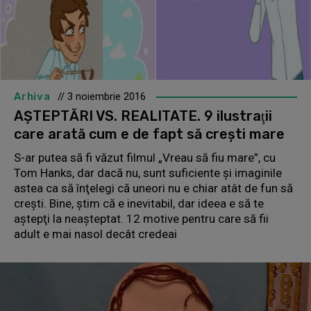
Arhiva
// 3 noiembrie 2016
AŞTEPTĂRI VS. REALITATE. 9 ilustraţii
care arată cum e de fapt să creşti mare
S-ar putea să fi văzut filmul „Vreau să fiu mare”, cu
Tom Hanks, dar dacă nu, sunt suficiente şi imaginile
astea ca să înţelegi că uneori nu e chiar atât de fun să
creşti. Bine, ştim că e inevitabil, dar ideea e să te
aştepţi la neaşteptat. 12 motive pentru care să fii
adult e mai nasol decât credeai