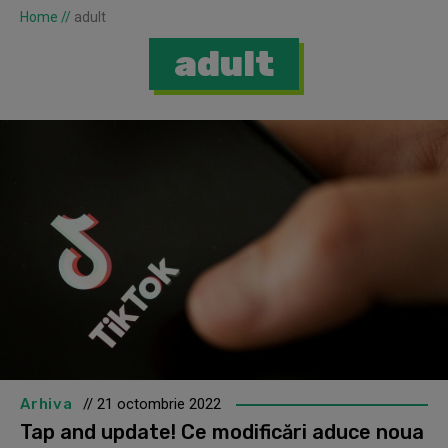
Home
//
adult
adult
Arhiva
// 21 octombrie 2022
Tap and update! Ce modificări aduce noua