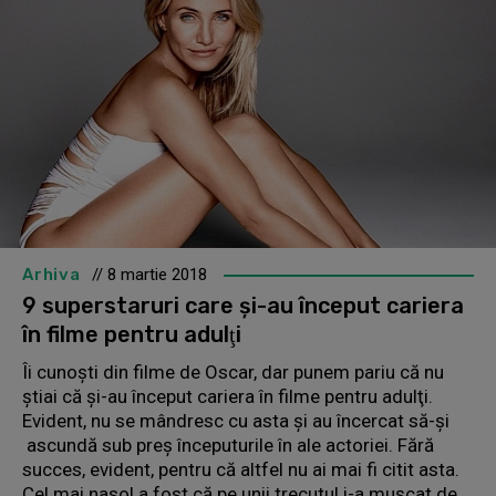
Arhiva
// 8 martie 2018
9 superstaruri care şi-au început cariera
în filme pentru adulţi
Îi cunoşti din filme de Oscar, dar punem pariu că nu
ştiai că şi-au început cariera în filme pentru adulţi.
Evident, nu se mândresc cu asta şi au încercat să-şi
ascundă sub preş începuturile în ale actoriei. Fără
succes, evident, pentru că altfel nu ai mai fi citit asta.
Cel mai nasol a fost că pe unii trecutul i-a muşcat de